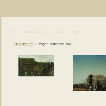
o nama
biografije slikara
kontakt
prijatelji
slikarstvo.net
Dragan Malešević Tapi