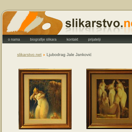
o nama
biografije slikara
kontakt
prijatelji
slikarstvo.net
Ljubodrag Jale Janković