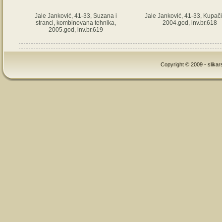
Jale Janković, 41-33, Suzana i
Jale Janković, 41-33, Kupači
stranci, kombinovana tehnika,
2004.god, inv.br.618
2005.god, inv.br.619
Copyright © 2009 - slikar